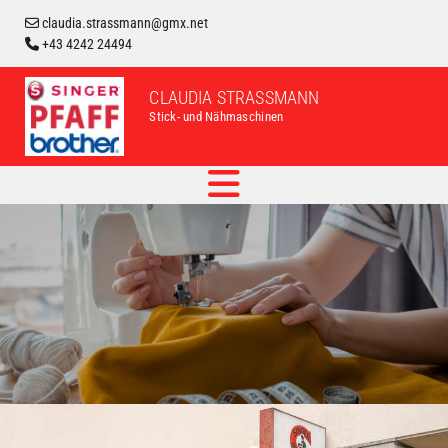
claudia.strassmann@gmx.net

+43 4242 24494

CLAUDIA STRASSMANN
Stick- und Nähmaschinen